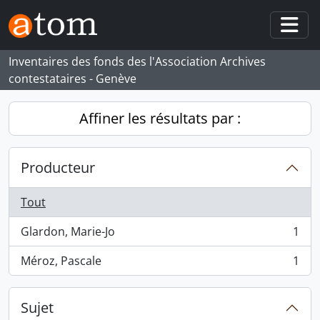
Skip to main content
Togg
Inventaires des fonds des l'Association Archives
contestataires - Genève
Affiner les résultats par :
Producteur
Tout
Glardon, Marie-Jo
1
, 1 résultats
Méroz, Pascale
1
, 1 résultats
Sujet