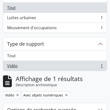
Tout
Luttes urbaines
1
, 1 résultats
Mouvement d'occupations
1
, 1 résultats
Type de support
Tout
Vidéo
1
, 1 résultats
Affichage de 1 résultats
Description archivistique
Remove filter:
Remove filter:
Vidéo
Avec objets numériques
Options de recherche avancée