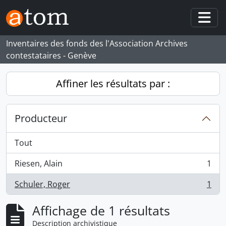
Skip to main content
Togg
Inventaires des fonds des l'Association Archives
contestataires - Genève
Affiner les résultats par :
Producteur
Tout
Riesen, Alain
1
, 1 résultats
Schuler, Roger
1
, 1 résultats
Affichage de 1 résultats
Description archivistique