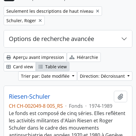
Remove filter:
Seulement les descriptions de haut niveau
Remove filter:
Schuler, Roger
Options de recherche avancée
Aperçu avant impression
Hiérarchie
Card view
Table view
Trier par: Date modifiée
Direction: Décroissant
Riesen-Schuler
Ajout
CH CH-002049-8 005_RS
·
Fonds
·
1974-1989
Le fonds est composé de cinq séries. Elles reflètent
les activités militantes d'Alain Riesen et Roger
Schuler dans le cadre des mouvements
antipsychiatrie des années 1970 et 1980 à Genève,