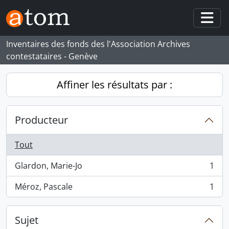
Skip to main content
Togg
Inventaires des fonds des l'Association Archives
contestataires - Genève
Affiner les résultats par :
Producteur
Tout
Glardon, Marie-Jo
1
, 1 résultats
Méroz, Pascale
1
, 1 résultats
Sujet