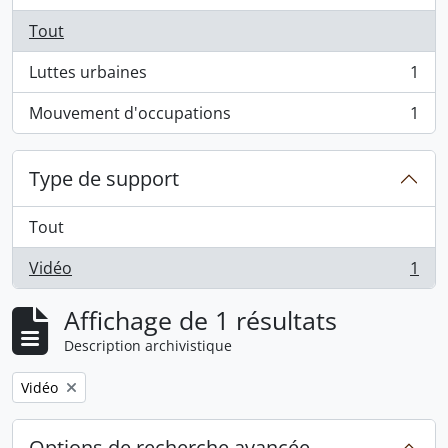
Tout
Luttes urbaines
1
, 1 résultats
Mouvement d'occupations
1
, 1 résultats
Type de support
Tout
Vidéo
1
, 1 résultats
Affichage de 1 résultats
Description archivistique
Remove filter:
Vidéo
Options de recherche avancée