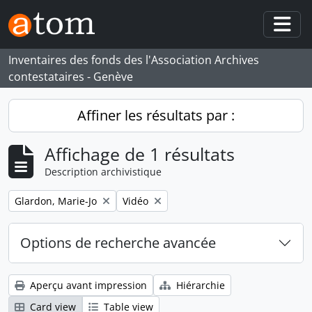
Skip to main content
Togg
Inventaires des fonds des l'Association Archives
contestataires - Genève
Affiner les résultats par :
Affichage de 1 résultats
Description archivistique
Remove filter:
Remove filter:
Glardon, Marie-Jo
Vidéo
Options de recherche avancée
Aperçu avant impression
Hiérarchie
Card view
Table view