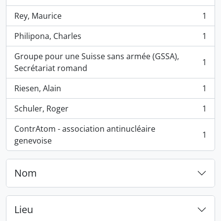
, 1 résultats
Rey, Maurice
1
, 1 résultats
Philipona, Charles
1
, 1 résultats
Groupe pour une Suisse sans armée (GSSA),
1
, 1 résultats
Secrétariat romand
Riesen, Alain
1
, 1 résultats
Schuler, Roger
1
, 1 résultats
ContrAtom - association antinucléaire
1
, 1 résultats
genevoise
Nom
Lieu