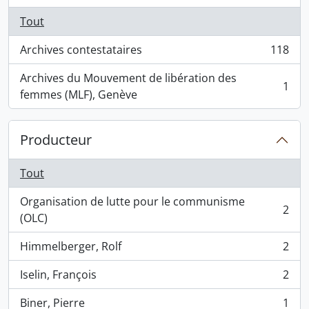
Tout
Archives contestataires
118
, 118 résultats
Archives du Mouvement de libération des
1
, 1 résultats
femmes (MLF), Genève
Producteur
Tout
Organisation de lutte pour le communisme
2
, 2 résultats
(OLC)
Himmelberger, Rolf
2
, 2 résultats
Iselin, François
2
, 2 résultats
Biner, Pierre
1