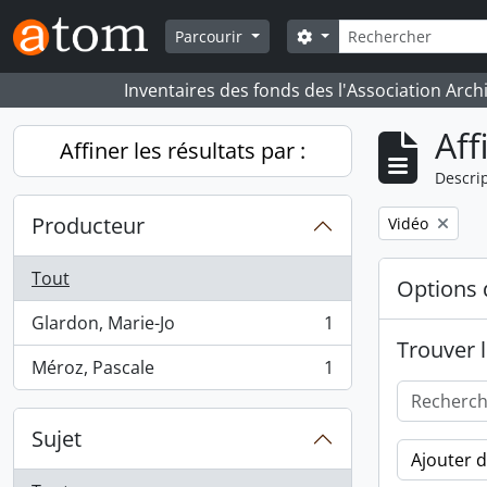
Skip to main content
Rechercher
Search options
Parcourir
Inventaires des fonds des l'Association Arch
Aff
Affiner les résultats par :
Descrip
Producteur
Remove filter:
Vidéo
Tout
Options 
Glardon, Marie-Jo
1
, 1 résultats
Trouver l
Méroz, Pascale
1
, 1 résultats
Sujet
Ajouter 