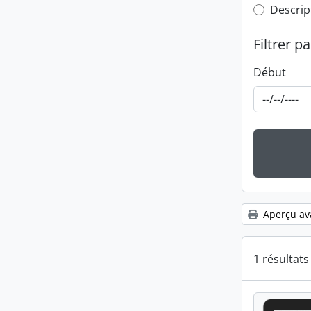
Top-leve
Descrip
Filtrer pa
Début
Aperçu av
1 résultat