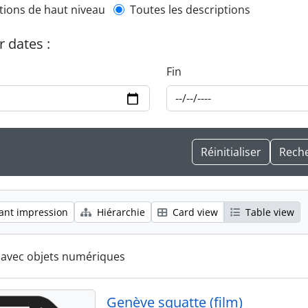
l description filter
tions de haut niveau
Toutes les descriptions
r dates :
Fin
ant impression
Hiérarchie
Card view
Table view
s avec objets numériques
Genève squatte (film)