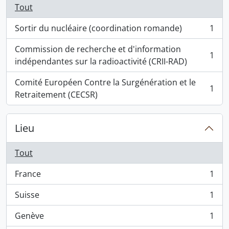
Tout
Sortir du nucléaire (coordination romande)
1
, 1 résultats
Commission de recherche et d'information
1
, 1 résultats
indépendantes sur la radioactivité (CRII-RAD)
Comité Européen Contre la Surgénération et le
1
, 1 résultats
Retraitement (CECSR)
Lieu
Tout
France
1
, 1 résultats
Suisse
1
, 1 résultats
Genève
1
, 1 résultats