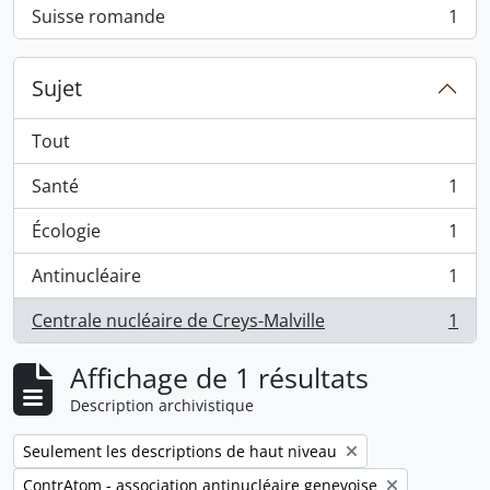
Suisse romande
1
, 1 résultats
Sujet
Tout
Santé
1
, 1 résultats
Écologie
1
, 1 résultats
Antinucléaire
1
, 1 résultats
Centrale nucléaire de Creys-Malville
1
, 1 résultats
Affichage de 1 résultats
Description archivistique
Remove filter:
Seulement les descriptions de haut niveau
Remove filter:
ContrAtom - association antinucléaire genevoise