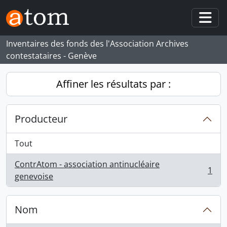
Skip to main content
Togg
Inventaires des fonds des l'Association Archives
contestataires - Genève
Affiner les résultats par :
Producteur
Tout
ContrAtom - association antinucléaire
1
, 1 résultats
genevoise
Nom