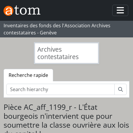
Skip to main content
Togg
Inventaires des fonds des l'Association Archives
contestataires - Genève
Archives
contestataires
Recherche rapide
Rech
Pièce AC_aff_1199_r - L'État
bourgeois n'intervient que pour
[Fonds] 092_ED - Eric Decarro
soumettre la classe ouvrière aux lois
[Série] S001 - CLP, CCCL, CAR