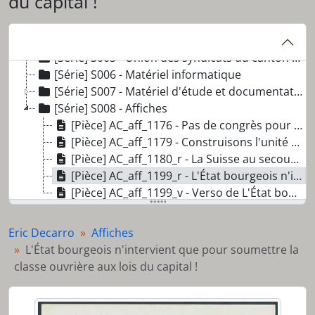
du capital !
[Série] S002 - SolidaritéS
[Série] S003 - Forums sociaux
[Série] S004 - SSP-VPOD
[Série] S005 - Union des syndicats du canton de Genève (USCG)
[Série] S006 - Matériel informatique
[Série] S007 - Matériel d'étude et documentation personnelle
[Série] S008 - Affiches
[Pièce] AC_aff_1176 - Pas de congrès pour les assassins
[Pièce] AC_aff_1179 - Construisons l'unité dans la lutte, luttons dans les quartiers et les usines
[Pièce] AC_aff_1180_r - La Suisse au secours de l'impérialisme portugais
[Pièce] AC_aff_1199_r - L'État bourgeois n'intervient que pour soumettre la classe ouvrière aux lois du capital !
[Pièce] AC_aff_1199_v - Verso de L'État bourgeois n'intervient que pour soumettre la classe ouvrière aux lois du capital !
Eric Decarro
Affiches
L'État bourgeois n'intervient que pour soumettre la
classe ouvrière aux lois du capital !