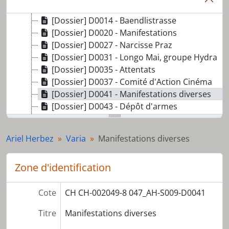
[Dossier] D0016 - Mai 68 (GE & CH)
[Dossier] D0014 - Baendlistrasse
[Dossier] D0020 - Manifestations
[Dossier] D0027 - Narcisse Praz
[Dossier] D0031 - Longo Mai, groupe Hydra
[Dossier] D0035 - Attentats
[Dossier] D0037 - Comité d'Action Cinéma
[Dossier] D0041 - Manifestations diverses
[Dossier] D0043 - Dépôt d'armes
[Dossier] D0052 - Lôzane Bouge
[Dossier] D0089 - Affaire Hans-Martin Schleyer
Ariel Herbez
Varia
Manifestations diverses
[Dossier] D0103 - Radios pirates
[Dossier] D0106 - Presse et édition : Payot, Lousonna, Sonor S.A.
Zone d'identification
[Dossier] D0107 - Edition
[Dossier] D0108 - Périodique La pilule et Narcisse Praz
[Dossier] D0111 - Psychiatrie, l'affaire Anna
Cote
CH CH-002049-8 047_AH-S009-D0041
[Dossier] D0117 - Mort de Hank Schubert, fusillade de Coblence (Canton d'Argovie)
Titre
Manifestations diverses
[Dossier] D0119 - Arrestations à la télévision de Zürich