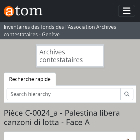
Skip to main content
Togg
Inventaires des fonds des l'Association Archives
contestataires - Genève
Archives
contestataires
Recherche rapide
Rech
Pièce C-0024_a - Palestina libera
canzoni di lotta - Face A
[Fonds] 073_NW - Nicolas Wadimoff
[Série] S01 - Cassettes audio