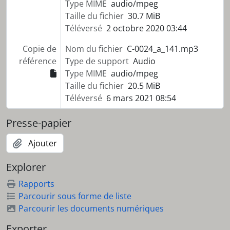
Type MIME
audio/mpeg
Taille du fichier
30.7 MiB
Téléversé
2 octobre 2020 03:44
Copie de
Nom du fichier
C-0024_a_141.mp3
référence
Type de support
Audio
Type MIME
audio/mpeg
Taille du fichier
20.5 MiB
Téléversé
6 mars 2021 08:54
Presse-papier
Ajouter
Explorer
Rapports
Parcourir sous forme de liste
Parcourir les documents numériques
Exporter