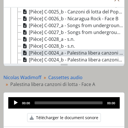
[Pièce] C-0025_a - Canzoni di lotta del Popolo palestinense Marcel Kalifè Al Mayadine - Face A
[Pièce] C-0025_b - Canzoni di lotta del Popolo palestinense Marcel Kalifè Al Mayadine - Face B
[Pièce] C-0026_b - Nicaragua Rock - Face B
[Pièce] C-0027_a - Songs from underground - Face A
[Pièce] C-0027_b - Songs from underground - Face B
[Pièce] C-0028_a - s.n.
[Pièce] C-0028_b - s.n.
[Pièce] C-0024_a - Palestina libera canzoni di lotta - Face A
[Pièce] C-0024_b - Palestina libera canzoni di lotta - Face B
[Dossier] D001 - Jaquettes
[Série] S02 - Diverses publications
Nicolas Wadimoff
Cassettes audio
[Série] S03 - Celulles autonomes
Palestina libera canzoni di lotta - Face A
[Série] S04 - Autocollants et photographies
[Pièce] AC_aff_0091 - Les Karotte Kiri Tour '88
Audio
00:00
00:00
Player
Télécharger le document sonore