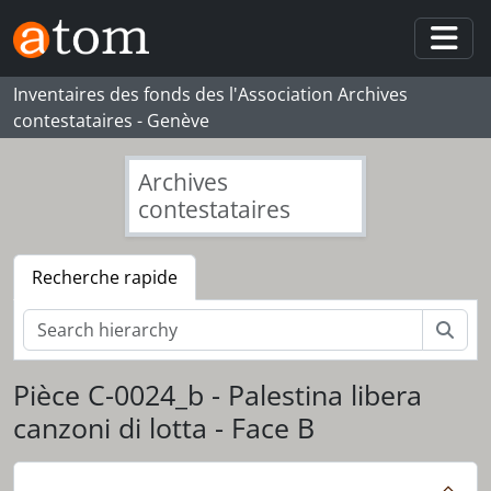
Skip to main content
Togg
Inventaires des fonds des l'Association Archives
contestataires - Genève
Archives
contestataires
Recherche rapide
Rech
Pièce C-0024_b - Palestina libera
canzoni di lotta - Face B
[Fonds] 073_NW - Nicolas Wadimoff
[Série] S01 - Cassettes audio
[Pièce] C-0025_a - Canzoni di lotta del Popolo palestinense Marcel Kalifè Al Mayadine - Face A