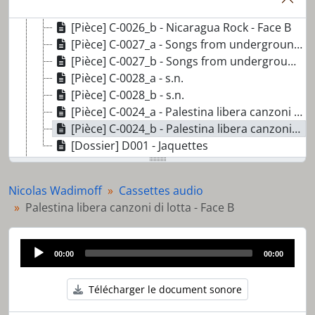
[Pièce] C-0025_b - Canzoni di lotta del Popolo palestinense Marcel Kalifè Al Mayadine - Face B
[Pièce] C-0026_b - Nicaragua Rock - Face B
[Pièce] C-0027_a - Songs from underground - Face A
[Pièce] C-0027_b - Songs from underground - Face B
[Pièce] C-0028_a - s.n.
[Pièce] C-0028_b - s.n.
[Pièce] C-0024_a - Palestina libera canzoni di lotta - Face A
[Pièce] C-0024_b - Palestina libera canzoni di lotta - Face B
[Dossier] D001 - Jaquettes
[Série] S02 - Diverses publications
[Série] S03 - Celulles autonomes
Nicolas Wadimoff
Cassettes audio
[Série] S04 - Autocollants et photographies
Palestina libera canzoni di lotta - Face B
[Pièce] AC_aff_0091 - Les Karotte Kiri Tour '88
Audio
00:00
00:00
Player
Télécharger le document sonore