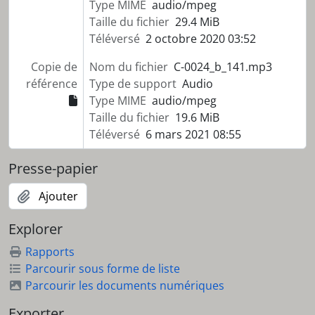
Type MIME
audio/mpeg
Taille du fichier
29.4 MiB
Téléversé
2 octobre 2020 03:52
Copie de
Nom du fichier
C-0024_b_141.mp3
référence
Type de support
Audio
Type MIME
audio/mpeg
Taille du fichier
19.6 MiB
Téléversé
6 mars 2021 08:55
Presse-papier
Ajouter
Explorer
Rapports
Parcourir sous forme de liste
Parcourir les documents numériques
Exporter