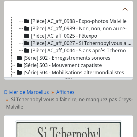
[Pièce] AC_aff_0986 - Allez voter OUI le 12, 13, 14 nov. à l'initiative des habitants des Grottes
[Pièce] AC_aff_0987 - Libérez les séquestrés
[Pièce] AC_aff_0988 - Expo-photos Malville
[Pièce] AC_aff_0989 - Non, non, non au re-re-re...
[Pièce] AC_aff_0025 - Fêtexpo
[Pièce] AC_aff_0027 - Si Tchernobyl vous a fait rire, ne manquez pas Creys-Malville
[Pièce] AC_aff_0044 - 5 ans après Tchernobyl
[Série] S02 - Enregistrements sonores
[Série] S03 - Mouvement zapatiste
[Série] S04 - Mobilisations altermondialistes
[Série] S05 - Néolibération
[Série] S06 - Colombie
Olivier de Marcellus
Affiches
[Série] S07 - Comité contre la Précarisation
Si Tchernobyl vous a fait rire, ne manquez pas Creys-
[Série] S08 - Assemblée des Mal-logés
Malville
[Série] S09 - Répression en Suisse
[Série] S10 - Matériel d'étude
[Série] S11 - Dossiers thématiques
[Série] S12 - Publications et artefacts