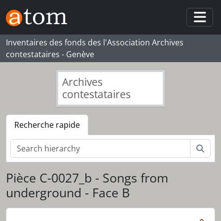
Skip to main content
Togg
Inventaires des fonds des l'Association Archives
contestataires - Genève
Archives
contestataires
Recherche rapide
Rech
Pièce C-0027_b - Songs from
underground - Face B
[Fonds] 073_NW - Nicolas Wadimoff
[Série] S01 - Cassettes audio
[Pièce] C-0025_a - Canzoni di lotta del Popolo palestinense Marcel Kalifè Al Mayadine - Face A