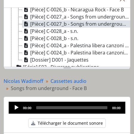
[Pièce] C-0025_b - Canzoni di lotta del Popolo palestinense Marcel Kalifè Al Mayadine - Face B
[Pièce] C-0026_b - Nicaragua Rock - Face B
[Pièce] C-0027_a - Songs from underground - Face A
[Pièce] C-0027_b - Songs from underground - Face B
[Pièce] C-0028_a - s.n.
[Pièce] C-0028_b - s.n.
[Pièce] C-0024_a - Palestina libera canzoni di lotta - Face A
[Pièce] C-0024_b - Palestina libera canzoni di lotta - Face B
[Dossier] D001 - Jaquettes
[Série] S02 - Diverses publications
[Série] S03 - Celulles autonomes
Nicolas Wadimoff
Cassettes audio
[Série] S04 - Autocollants et photographies
Songs from underground - Face B
[Pièce] AC_aff_0091 - Les Karotte Kiri Tour '88
Audio
00:00
00:00
Player
Télécharger le document sonore