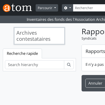
Skip to main content
Rechercher
Search options
Parcourir
Inventaires des fonds des l'Association Arch
Rappo
Archives
contestataires
Syndicats
Rapport
Recherche rapide
Rechercher
Il n'y a pa
Annuler