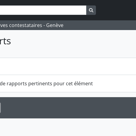
Search in browse pa
ives contestataires - Genève
rts
s
s de rapports pertinents pour cet élément