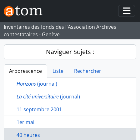
Skip to main content
Togg
Inventaires des fonds des l'Association Archives
contestataires - Genève
Naviguer Sujets :
Arborescence
Liste
Rechercher
Horizons
(journal)
La cité universitaire
(journal)
11 septembre 2001
1er mai
40 heures