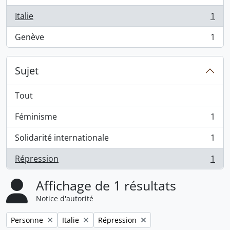
Italie
1
, 1 résultats
Genève
1
, 1 résultats
Sujet
Tout
Féminisme
1
, 1 résultats
Solidarité internationale
1
, 1 résultats
Répression
1
, 1 résultats
Affichage de 1 résultats
Notice d'autorité
Remove filter:
Remove filter:
Remove filter:
Personne
Italie
Répression