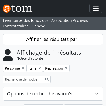
Skip to main content
Togg
Inventaires des fonds des l'Association Archives
contestataires - Genève
Affiner les résultats par :
Affichage de 1 résultats
Notice d'autorité
Remove filter:
Remove filter:
Remove filter:
Personne
Italie
Répression
Rechercher
Options de recherche avancée