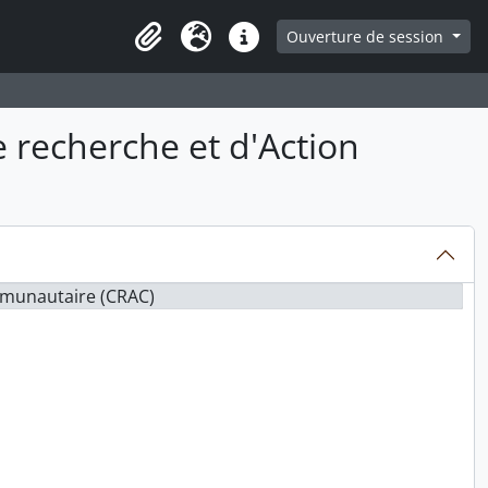
ge
Ouverture de session
Presse-papier
Langue
Liens rapides
 recherche et d'Action
mmunautaire (CRAC)