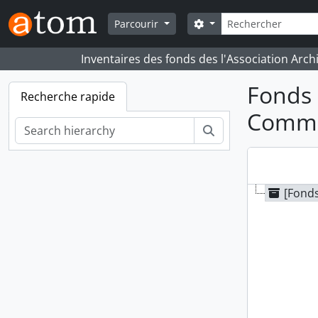
Skip to main content
Rechercher
Search options
Parcourir
Inventaires des fonds des l'Association Arch
Fonds 
Recherche rapide
Commu
Rechercher
[Fonds