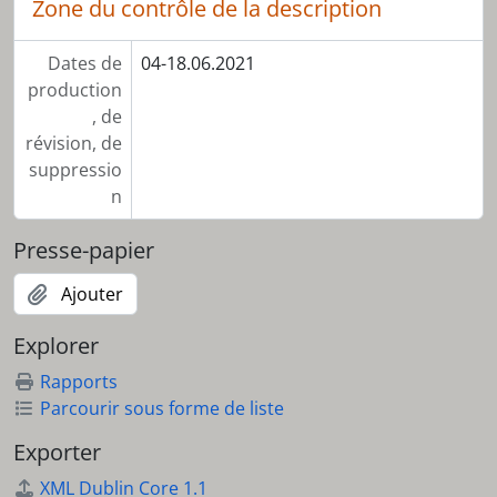
Zone du contrôle de la description
Dates de
04-18.06.2021
production
, de
révision, de
suppressio
n
Presse-papier
Ajouter
Explorer
Rapports
Parcourir sous forme de liste
Exporter
XML Dublin Core 1.1