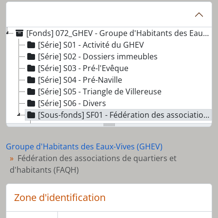
[Fonds] 072_GHEV - Groupe d'Habitants des Eaux-Vives (GHEV)
[Série] S01 - Activité du GHEV
[Série] S02 - Dossiers immeubles
[Série] S03 - Pré-l'Evêque
[Série] S04 - Pré-Naville
[Série] S05 - Triangle de Villereuse
[Série] S06 - Divers
[Sous-fonds] SF01 - Fédération des associations de quartiers et d'habitants (FAQH)
[Série] S01 - Administration
[Série] S02 - Correspondance
Groupe d'Habitants des Eaux-Vives (GHEV)
[Série] S03 - Documents de travail et groupes fédérés
Fédération des associations de quartiers et
[Série] S05 - Activité publique
d'habitants (FAQH)
[Série] S06 - Activité politique et juridique
Zone d'identification