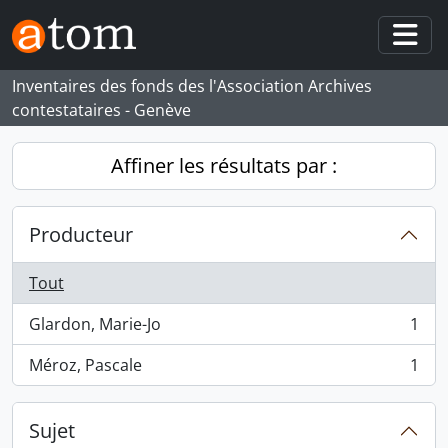
Skip to main content
Togg
Inventaires des fonds des l'Association Archives
contestataires - Genève
Affiner les résultats par :
Producteur
Tout
Glardon, Marie-Jo
1
, 1 résultats
Méroz, Pascale
1
, 1 résultats
Sujet