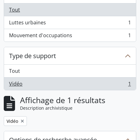
Tout
Luttes urbaines
1
, 1 résultats
Mouvement d'occupations
1
, 1 résultats
Type de support
Tout
Vidéo
1
, 1 résultats
Affichage de 1 résultats
Description archivistique
Remove filter:
Vidéo
Options de recherche avancée