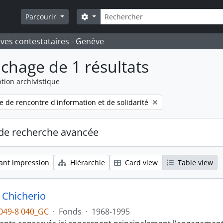
Rechercher
Search options
Parcourir
ives contestataires - Genève
ichage de 1 résultats
tion archivistique
re de rencontre d'information et de solidarité
de recherche avancée
ant impression
Hiérarchie
Card view
Table view
 Chicherio
049-8 040_GC
·
Fonds
·
1968-1995