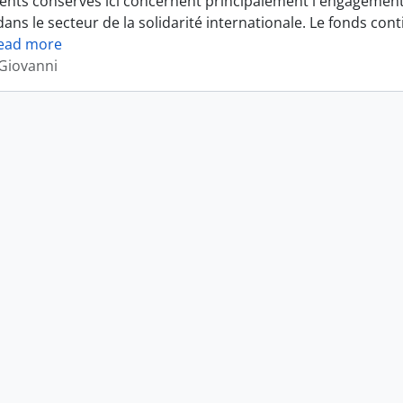
nts conservés ici concernent principalement l'engagement
ans le secteur de la solidarité internationale. Le fonds cont
ead more
 Giovanni