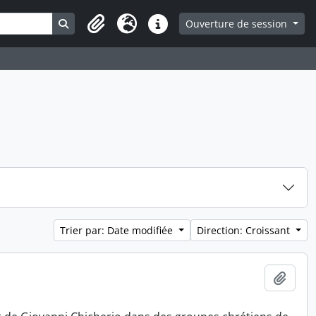
Search in browse page
Ouverture de session
Presse-papier
Langue
Liens rapides
Trier par: Date modifiée
Direction: Croissant
Ajout