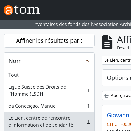
Skip to main content
Inventaires des fonds des l'Association Arch
Aff
Affiner les résultats par :
Descrip
Nom
Remove filter:
Le Lien, cent
Tout
Options 
Ligue Suisse des Droits de
1
, 1 résultats
l'Homme (LSDH)
Aperçu av
da Conceiçao, Manuel
1
, 1 résultats
Giovanni
Le Lien, centre de rencontre
1
CH CH-002
, 1 résultats
d'information et de solidarité