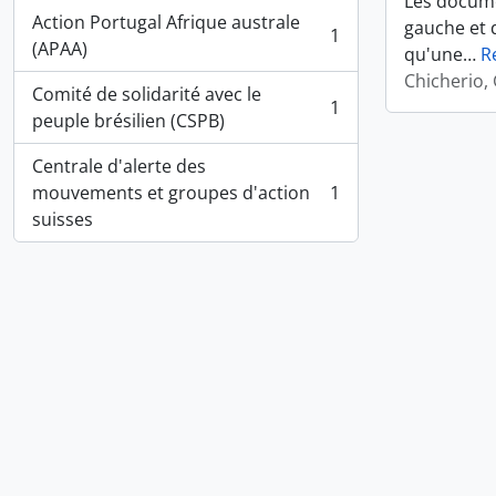
Les docume
Action Portugal Afrique australe
gauche et d
1
, 1 résultats
(APAA)
qu'une
…
R
Chicherio,
Comité de solidarité avec le
1
, 1 résultats
peuple brésilien (CSPB)
Centrale d'alerte des
mouvements et groupes d'action
1
, 1 résultats
suisses