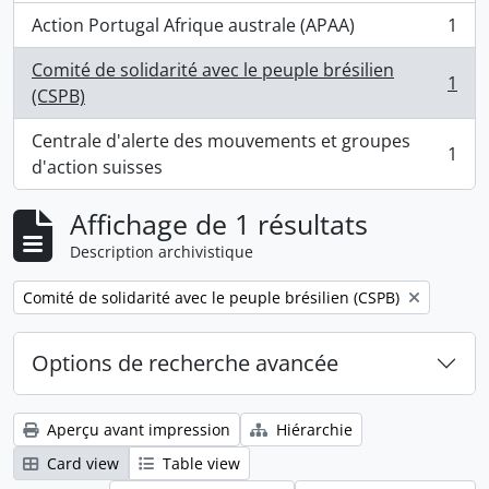
Action Portugal Afrique australe (APAA)
1
, 1 résultats
Comité de solidarité avec le peuple brésilien
1
, 1 résultats
(CSPB)
Centrale d'alerte des mouvements et groupes
1
, 1 résultats
d'action suisses
Affichage de 1 résultats
Description archivistique
Remove filter:
Comité de solidarité avec le peuple brésilien (CSPB)
Options de recherche avancée
Aperçu avant impression
Hiérarchie
Card view
Table view