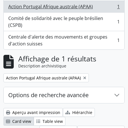
Action Portugal Afrique australe (APAA)
1
, 1 résultats
Comité de solidarité avec le peuple brésilien
1
, 1 résultats
(CSPB)
Centrale d'alerte des mouvements et groupes
1
, 1 résultats
d'action suisses
Affichage de 1 résultats
Description archivistique
Remove filter:
Action Portugal Afrique australe (APAA)
Options de recherche avancée
Aperçu avant impression
Hiérarchie
Card view
Table view