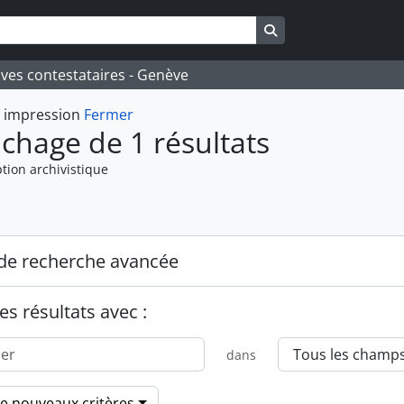
Search in browse pa
ives contestataires - Genève
t impression
Fermer
ichage de 1 résultats
tion archivistique
de recherche avancée
es résultats avec :
dans
de nouveaux critères