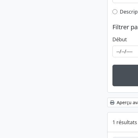
Top-leve
Descrip
Filtrer pa
Début
Aperçu av
1 résultat