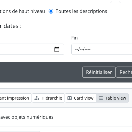
l description filter
tions de haut niveau
Toutes les descriptions
r dates :
Fin
ant impression
Hiérarchie
Card view
Table view
s avec objets numériques