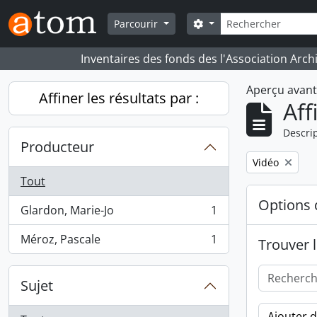
Skip to main content
Rechercher
Search options
Parcourir
Inventaires des fonds des l'Association Arch
Aperçu avan
Affiner les résultats par :
Aff
Descrip
Producteur
Remove filter:
Vidéo
Tout
Options 
Glardon, Marie-Jo
1
, 1 résultats
Méroz, Pascale
1
Trouver l
, 1 résultats
Sujet
Ajouter 