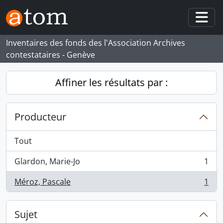
Skip to main content
Togg
Inventaires des fonds des l'Association Archives
contestataires - Genève
Affiner les résultats par :
Producteur
Tout
Glardon, Marie-Jo
1
, 1 résultats
Méroz, Pascale
1
, 1 résultats
Sujet