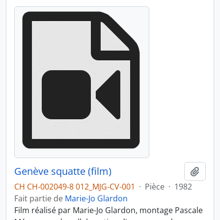
Genève squatte (film)
Ajout
CH CH-002049-8 012_MJG-CV-001
·
Pièce
·
1982
Fait partie de
Marie-Jo Glardon
Film réalisé par Marie-Jo Glardon, montage Pascale