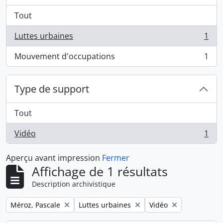
Tout
Luttes urbaines
1
, 1 résultats
Mouvement d'occupations
1
, 1 résultats
Type de support
Tout
Vidéo
1
, 1 résultats
Aperçu avant impression
Fermer
Affichage de 1 résultats
Description archivistique
Remove filter:
Remove filter:
Remove filter:
Méroz, Pascale
Luttes urbaines
Vidéo