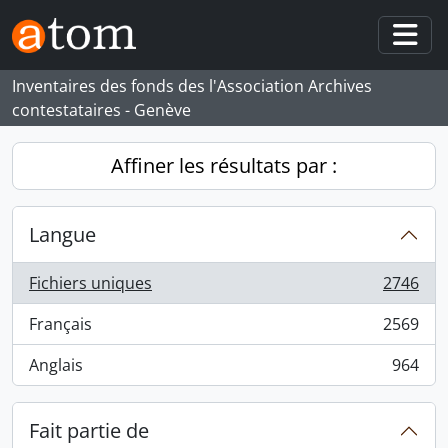
Skip to main content
Togg
Inventaires des fonds des l'Association Archives
contestataires - Genève
Affiner les résultats par :
Langue
Fichiers uniques
2746
, 2746 résultats
Français
2569
, 2569 résultats
Anglais
964
, 964 résultats
Fait partie de