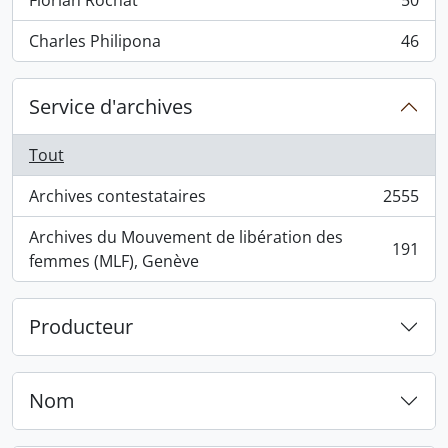
Florian Rochat
50
, 50 résultats
Charles Philipona
46
, 46 résultats
Service d'archives
Tout
Archives contestataires
2555
, 2555 résultats
Archives du Mouvement de libération des
191
, 191 résultats
femmes (MLF), Genève
Producteur
Nom