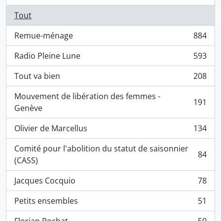
Tout
Remue-ménage
884
, 884 résultats
Radio Pleine Lune
593
, 593 résultats
Tout va bien
208
, 208 résultats
Mouvement de libération des femmes -
191
, 191 résultats
Genève
Olivier de Marcellus
134
, 134 résultats
Comité pour l'abolition du statut de saisonnier
84
, 84 résultats
(CASS)
Jacques Cocquio
78
, 78 résultats
Petits ensembles
51
, 51 résultats