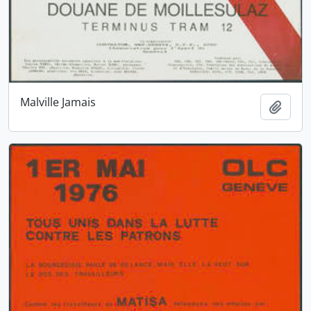
Malville Jamais
Ajout