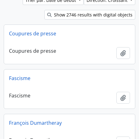
Trier par: Date de début
Direction: Croissant
Show 2746 results with digital objects
Coupures de presse
Coupures de presse
Ajout
Fascisme
Fascisme
Ajout
François Dumartheray