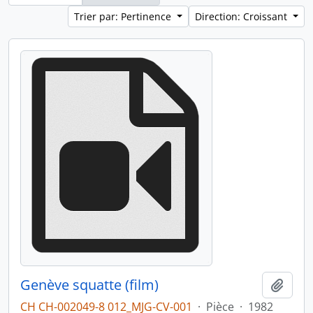
Trier par: Pertinence
Direction: Croissant
Genève squatte (film)
Ajout
CH CH-002049-8 012_MJG-CV-001
·
Pièce
·
1982