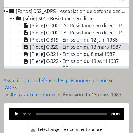
[Fonds] 062_ADPS - Association de défense des prisonniers de Suisse (ADPS)
[Série] S01 - Résistance en direct
[Pièce] C-0001_A - Résistance en direct - Radio acidule
[Pièce] C-0001_B - Résistance en direct - Radio acidule
[Pièce] C-319 - Émission du 12 juin 1986
[Pièce] C-320 - Émission du 13 mars 1987
[Pièce] C-321 - Émission du 8 mai 1987
[Pièce] C-322 - Émission du 18 avril 1987
[Pièce] C-323 - Émission du 22 mai 1987
[Pièce] C-324 - Émission du 5 juin 1987
Association de défense des prisonniers de Suisse
[Pièce] C-325 - Émission du 7 juillet 1987
(ADPS)
[Pièce] C-326 - Émission du 21 août 1987
Résistance en direct
Émission du 13 mars 1987
[Pièce] C-327 - Émissions du 4 et du 18 septembre 1987
[Pièce] C-328 - Émission du 25 septembre 1987
[Pièce] C-329 - Émission du 1e et du 8 décembre 1987
Audio
00:00
00:00
[Pièce] C-330 - Émission du 22 décembre 1987
Player
[Série] S02 - Autres enregistrements sonores
Télécharger le document sonore