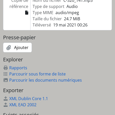
Copie de
Nom du fichier
C-320_141.mp3
référence
Type de support
Audio
Type MIME
audio/mpeg
Taille du fichier
24.7 MiB
Téléversé
19 mai 2021 00:26
Presse-papier
Ajouter
Explorer
Rapports
Parcourir sous forme de liste
Parcourir les documents numériques
Exporter
XML Dublin Core 1.1
XML EAD 2002
Sujets associés