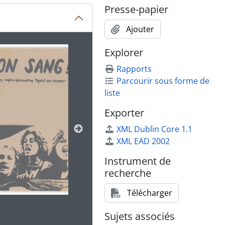
Presse-papier
Ajouter
tion affichée au carrousel suivant. Cliquer sur n'importe qu
Explorer
Rapports
Parcourir sous forme de
liste
Exporter
XML Dublin Core 1.1
XML EAD 2002
Instrument de
recherche
Télécharger
Sujets associés
 de vue de la description pour cet objet numérique. Avancer d