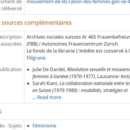
rument de
mouvement-de-lib-ration-des-femmes-gen-ve-4
 téléversé
 sources complémentaires
escription
Archives sociales suisses Ar 465 Frauenbefrei
associées
(FBB) / Autonomes Frauenzentrum Zürich.
Le fonds de la librairie L'Inédite est conservé à 
Filigrane
.
ublication
Julie De Dardel,
Révolution sexuelle et mouveme
femmes à Genève (1970-1977)
, Lausanne: Ant
Sarah Kiani,
La collaboration nationale entre l
en Suisse (1970-1980) : modalités, stratégies et
…
Read more
s
és - Sujets
Féminisme