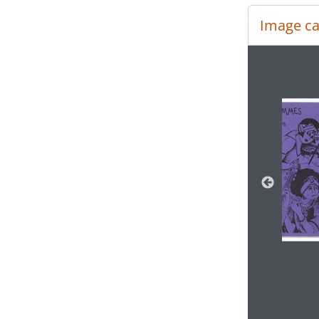
Image ca
Changer
Cliquer