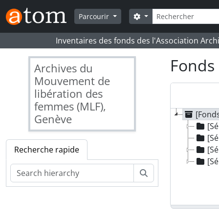
Skip to main content
Rechercher
Search options
Parcourir
Inventaires des fonds des l'Association Arch
Fonds 
Archives du
Mouvement de
libération des
femmes (MLF),
[Fond
Genève
[Sé
[Sé
Recherche rapide
[Sé
[Sé
Rechercher