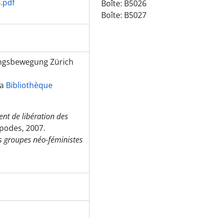
.pdf
Boîte:
B5026
Boîte:
B5027
ungsbewegung Zürich
la
Bibliothèque
nt de libération des
ipodes, 2007.
es groupes néo-féministes