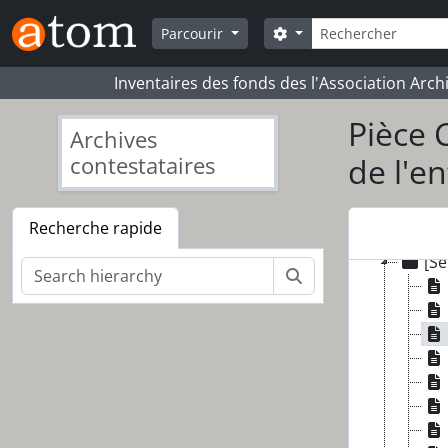
Skip to main content
[Fonds
Rechercher
Search options
Parcourir
[Sé
[Sé
Inventaires des fonds des l'Association Arch
[Sé
[Sé
Pièce 
Archives
[Sé
contestataires
de l'en
[Sé
[Sé
[Sé
Recherche rapide
[Sé
[Sé
Rechercher