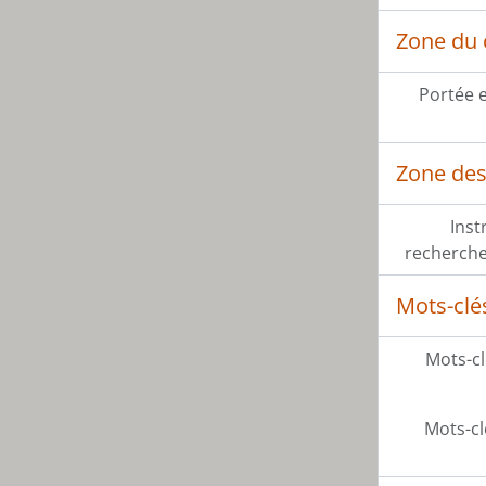
Zone du 
Portée 
Zone des 
Inst
recherche
Mots-clé
Mots-cl
Mots-cl