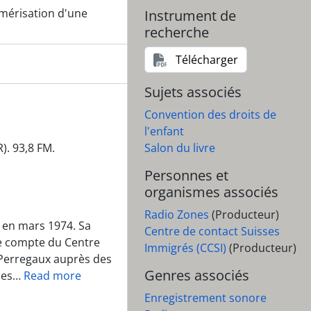
t de contacts Suisses-Etrangers IGSA
umérisation d'une
Instrument de
recherche
Télécharger
Sujets associés
Convention des droits de
l'enfant
). 93,8 FM.
Salon du livre
Personnes et
organismes associés
Radio Zones
(Producteur)
 en mars 1974. Sa
Centre de contact Suisses
le compte du Centre
Immigrés (CCSI)
(Producteur)
r Perregaux auprès des
Genres associés
des
…
Read more
Enregistrement sonore