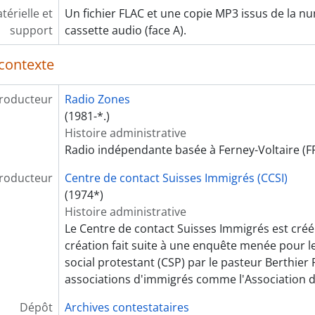
us-fonds] SF04 - Communauté des centres d'informations e
érielle et
Un fichier FLAC et une copie MP3 issus de la n
support
cassette audio (face A).
contexte
roducteur
Radio Zones
(1981-*.)
Histoire administrative
Radio indépendante basée à Ferney-Voltaire (FR
roducteur
Centre de contact Suisses Immigrés (CCSI)
(1974*)
Histoire administrative
Le Centre de contact Suisses Immigrés est créé
création fait suite à une enquête menée pour 
social protestant (CSP) par le pasteur Berthie
associations d'immigrés comme l'Association 
Dépôt
Archives contestataires