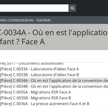
] 082_CCSI - Centre de contact Suisses Immigrés (CCSI)
Search in browse pa
rie] S001 - Assemblées générales et comité
rie] S002 - Secrétariat, équipe de travail
ives contestataires - Genève
rie] S003 - Correspondance
rie] S004 - Enfance, formation, santé
C-0034A - Où en est l'applicati
rie] S005 - Campagnes politiques
fant ? Face A
rie] S006 - Centre de documentation
rie] S007 - Événements
rie] S008 - Publications et artefacts
rie] S010 - Affiches
rie] S011 - Documents audiovisuels
[Pièce] C-0033A - Laboratoire d'idées Face A
[Pièce] C-0033B - Laboratoire d'idées Face B
[Pièce] C-0034A - Où en est l'application de la convention de
[Pièce] C-0034B - Où en est l'application de la convention de
[Pièce] C-0035A - Migrations RSR Face A
[Pièce] C-0035B - Migrations RSR Face B
[Pièce] C-0036A - La presse autrement Face A et B