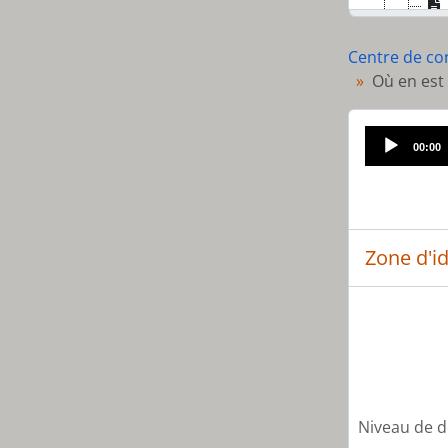
Centre de co
Où en est 
00:00
Zone d'id
[Sé
[So
[So
Niveau de d
[So