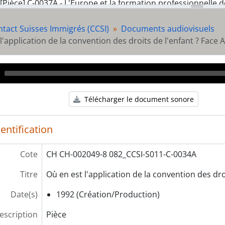
[Pièce] C-0037A - L'Europe et la formation professionnelle 
[Pièce] C-0038 - [Service d’information sociale anc. CREDIS
[Pièce] C-0039A - Service d’information sociale anc. CREDIS
ntact Suisses Immigrés (CCSI)
Documents audiovisuels
[Pièce] C-0039B - Service d’information sociale anc. CREDIS
l'application de la convention des droits de l'enfant ? Face A
[Pièce] C-0040A - Part à deux - Accueil des non francophone
[Pièce] C-0040B - Part à deux - Accueil des non francophone
Audio
[Pièce] C-0041A - Les migrations et la politique d'asile en E
Player
[Pièce] C-0042A - Migrations - enfants clandestins
[Pièce] C-0044 - Bambini clandestini
Télécharger le document sonore
[Pièce] C-0045A - Aldo Messina - Toutes citoyennes, tous ci
[Pièce] C-0045B - L'étranger et nous - Aldo Messina - Toutes
entification
[Pièce] C-0046A - L'étranger et nous - voeux des communau
[Pièce] C-0046B - L'étranger et nous - voeux des communau
Cote
CH CH-002049-8 082_CCSI-S011-C-0034A
[Pièce] C-0047A - Migrations - formation post-scolaire Face 
[Pièce] CDR015 - Mémoire de l'action immigrée : 1974-2014
Titre
Où en est l'application de la convention des dro
rie] S012 - Commission école
Date(s)
1992 (Création/Production)
us-fonds] SF01 - Association genevoise pour la reconnaissanc
us-fonds] SF02 - Centre école-familles migrantes (CEFM)
escription
Pièce
us-fonds] SF03 - Collectif de soutien aux sans-papiers Genè