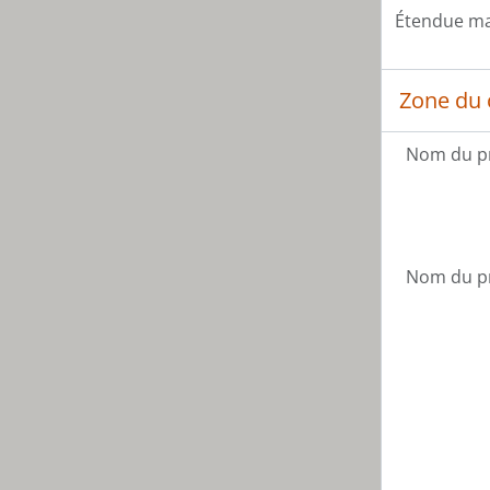
[So
Étendue mat
Zone du 
Nom du p
Nom du p