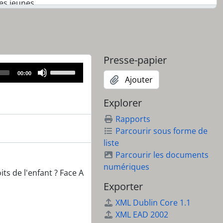
des jeunes
, Hospice général, Genève] Apprentissage
, Hospice général, Genève. Regroupement familial. Face A
, Hospice général, Genève. Regroupement familial. Face B
s Face A
Presse-papier
s Face B
Use
urope
00:00
Ajouter
Up/Down
Arrow
Explorer
keys
toyens
to
Rapports
 citoyennes, tous citoyens Face B
increase
Parcourir sous forme de
tés étrangères Face A
or
liste
tés étrangères Face B
decrease
Parcourir les documents
A
volume.
numériques
its de l'enfant ? Face A
Exporter
e et l'encadrement des enfants sans statut légal (AGRES)
XML Dublin Core 1.1
XML EAD 2002
ve