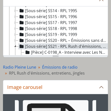
[Sous-série] SS13 - RPL 1994
[Sous-série] SS14 - RPL 1995
[Sous-série] SS15 - RPL 1996
[Sous-série] SS17 - RPL 1997
[Sous-série] SS18 - RPL 1998
[Sous-série] SS19 - RPL 1999
[Sous-série] SS20 - RPL – Émissions sans date
[Sous-série] SS21 - RPL Rush d'émissions, entretiens, jingles
[Pièce] C-0198_A - Interview avec Les Nanas Radioteuses (FR)
[Pièce] C-0080_A - Des femmes du mouvement pour la paix à Genève (1)
[Pièce] C-0081_A - Des femmes du mouvement pour la paix à Genève (2)
Radio Pleine Lune
Émissions de radio
[Pièce] C-0081_B - Des femmes du mouvement pour la paix à Genève (3)
RPL Rush d'émissions, entretiens, jingles
[Pièce] C-0083_A - Des femmes du mouvement pour la paix à Genève (4)
[Pièce] C-0083_B - Des femmes du mouvement pour la paix à Genève (5)
Image carousel
[Pièce] C-0201_A - Le féminisme international par Charlotte Bunch, partie 1
[Pièce] C-0201_B - Le féminisme international par Charlotte Bunch, partie 2
[Pièce] C-0237_A - Le féminisme international, partie 3
Changer la présente diapositive de ce carrousel chan
[Pièce] C-0237_B - Le féminisme international, partie 4