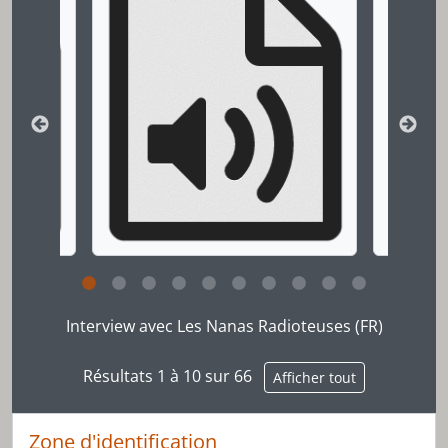
[Pièce] C-0204_A - Le féminisme international, partie 5
[Pièce] C-0204_B - Le féminisme international, partie 6
[Pièce] C-0273_A - Interview de Marline et Cecilia, partie 1
[Pièce] C-0273_B - Interview de Marline et Cecilia, partie 2
[Pièce] C-0272_A - Interview de Marline et Cecilia, partie 3
[Pièce] C-0275_A - Interview avec une membre de Amnesty International, partie 1
[Pièce] C-0275_B - Interview avec une membre de Amnesty International, partie 2
[Pièce] C-0277_A - Interview avec des adolescentes de Radio Ado
[Pièce] C-0193_A - Interview Camp pour la paix
[Pièce] C-0212_A - Interview Camp pour la paix
[Pièce] C-0212_B - Interview Camp pour la paix
[Pièce] C-0213_A - The Atomic Cafe, le film
[Pièce] C-0300_A - Jeux et livres pour la petite enfance, partie 1
Cliquer sur le lien dans le titre de la description v
[Pièce] C-0300_B - Jeux et livres pour la petite enfance, partie 2
Interview avec Les Nanas Radioteuses (FR)
[Pièce] C-0293_A - Entretien avec Marieme du réseau Femmes sous lois musulmanes, partie 1
[Pièce] C-0293_B - Entretien avec Marieme du réseau Femmes sous lois musulmanes, partie 2
Résultats 1 à 10 sur 66
Afficher tout
[Pièce] C-0202_A - Enregistrements au Nicaragua, partie 1
[Pièce] C-0202_B - Femmes au Nicaragua : interview de Anna
[Pièce] C-0207_A - L'amour la première fois, témoignages
Zone d'identification