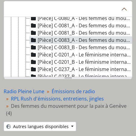
[Sous-série] SS21 - RPL Rush d'émissions, entretiens, jingles
[Pièce] C-0198_A - Interview avec Les Nanas Radioteuses (FR)
[Pièce] C-0080_A - Des femmes du mouvement pour la paix à Genève (1)
[Pièce] C-0081_A - Des femmes du mouvement pour la paix à Genève (2)
[Pièce] C-0081_B - Des femmes du mouvement pour la paix à Genève (3)
[Pièce] C-0083_A - Des femmes du mouvement pour la paix à Genève (4)
[Pièce] C-0083_B - Des femmes du mouvement pour la paix à Genève (5)
[Pièce] C-0201_A - Le féminisme international par Charlotte Bunch, partie 1
[Pièce] C-0201_B - Le féminisme international par Charlotte Bunch, partie 2
[Pièce] C-0237_A - Le féminisme international, partie 3
[Pièce] C-0237_B - Le féminisme international, partie 4
[Pièce] C-0204_A - Le féminisme international, partie 5
[Pièce] C-0204_B - Le féminisme international, partie 6
Radio Pleine Lune
Émissions de radio
[Pièce] C-0273_A - Interview de Marline et Cecilia, partie 1
RPL Rush d'émissions, entretiens, jingles
[Pièce] C-0273_B - Interview de Marline et Cecilia, partie 2
Des femmes du mouvement pour la paix à Genève
[Pièce] C-0272_A - Interview de Marline et Cecilia, partie 3
(4)
[Pièce] C-0275_A - Interview avec une membre de Amnesty International, partie 1
Autres langues disponibles
[Pièce] C-0275_B - Interview avec une membre de Amnesty International, partie 2
[Pièce] C-0277_A - Interview avec des adolescentes de Radio Ado