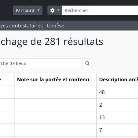
Rechercher
Search options
Parcourir
ives contestataires - Genève
ichage de 281 résultats
ions
Rechercher
e
Note sur la portée et contenu
Description arc
48
2
13
7