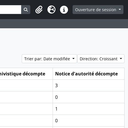
Search in browse page
Ouverture de session
Presse-papier
Langue
Liens rapides
Trier par: Date modifiée
Direction: Croissant
hivistique décompte
Notice d'autorité décompte
3
0
1
0