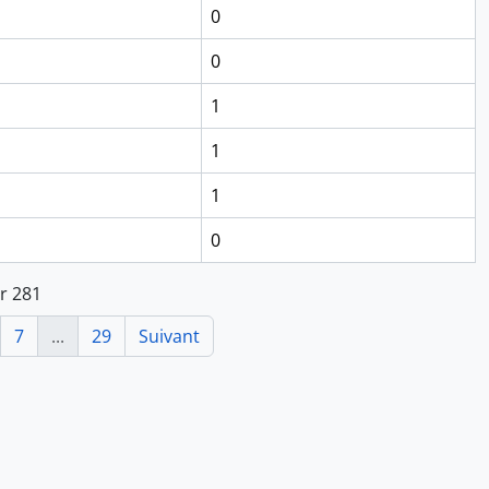
0
0
1
1
1
0
ur 281
7
...
29
Suivant