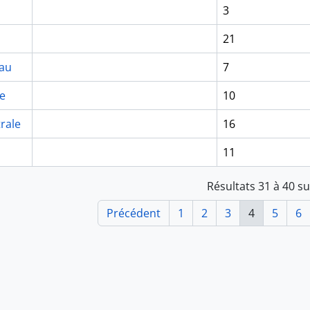
3
21
sau
7
e
10
rale
16
11
Résultats 31 à 40 s
Précédent
1
2
3
4
5
6