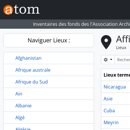
Skip to main content
Inventaires des fonds des l'Association Arch
Aff
Naviguer Lieux :
Lieux
Afghanistan
Search opt
Afrique australe
Lieux term
Afrique du Sud
Nicaragua
Ain
Asie
Albanie
Cuba
Algé
Meyrin
Algérie