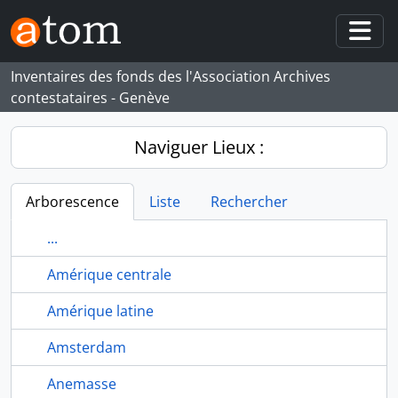
Skip to main content
Togg
Inventaires des fonds des l'Association Archives
contestataires - Genève
Naviguer Lieux :
Arborescence
Liste
Rechercher
...
Amérique centrale
Amérique latine
Amsterdam
Anemasse