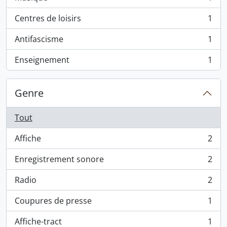
, 1 résultats
Centres de loisirs
1
, 1 résultats
Antifascisme
1
, 1 résultats
Enseignement
1
, 1 résultats
Genre
Tout
Affiche
2
, 2 résultats
Enregistrement sonore
2
, 2 résultats
Radio
2
, 2 résultats
Coupures de presse
1
, 1 résultats
Affiche-tract
1
, 1 résultats