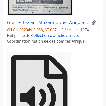
Guiné-Bissau, Mozambique, Angola : indépendance totale et immédiate
Ajout
CH CH-002049-8 088_AT-007
·
Pièce
·
ca 1974
Fait partie de
Collection d'affiches-tracts
Coordination nationale des comités Afrique