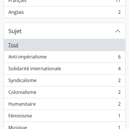
Français
11
, 11 résultats
Anglais
2
, 2 résultats
Sujet
Tout
Anti-impérialisme
6
, 6 résultats
Solidarité internationale
4
, 4 résultats
Syndicalisme
2
, 2 résultats
Colonialisme
2
, 2 résultats
Humanitaire
2
, 2 résultats
Féminisme
1
, 1 résultats
Musique
1