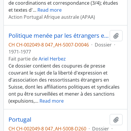
de coordinations et correspondance (3/4); études
et textes d'
…
Read more
Action Portugal Afrique australe (APAA)
Politique menée par les étrangers en Suisse, bureaux politiques étrangers (Organisation de libération de la Palestine, Parti communiste italien)
Ajout
CH CH-002049-8 047_AH-S007-D0046
·
Dossier
·
1971-1977
Fait partie de
Ariel Herbez
Ce dossier contient des coupures de presse
couvrant le sujet de la liberté d'expression et
d'association des ressortissants étrangers en
Suisse, dont les affiliations politiques et syndicales
ont pu être surveillées et mener à des sanctions
(expulsions,
…
Read more
Portugal
Ajout
CH CH-002049-8 047_AH-S008-D260
·
Dossier
·