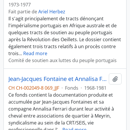
1973-1977
Fait partie de
Ariel Herbez
Il s'agit principalement de tracts dénonçant
l'impérialisme portugais en Afrique australe et de
quelques tracts de soutien au peuple portugais
après la Révolution des Oeillets. Le dossier contient
également trois tracts relatifs à un procès contre
trois
…
Read more
Comité de soutien aux luttes du peuple portugais
Jean-Jacques Fontaine et Annalisa Ferrari
Ajout
CH CH-002049-8 069_JJF
·
Fonds
·
1968-1981
Ce fonds contient la documentation produite et
accumulée par Jean-Jacques Fontaines et sa
compagne Annalisa Ferrari durant leur activité à
cheval entre associations de quartier à Meyrin,
syndicalisme au sein de la CRT/SEIS, vie
professionnelle dans l'
…
Read more