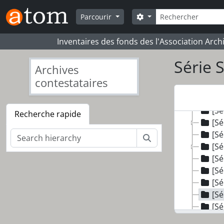
Skip to main content
Rechercher
Search options
Parcourir
Inventaires des fonds des l'Association Arch
Série 
Archives
[Fonds
contestataires
[Sé
[Sé
[Sé
Recherche rapide
[Sé
[Sé
Rechercher
[Sé
[Sé
[Sé
[Sé
[Sé
[Sé
[Sé