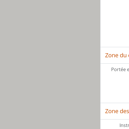
Zone du 
Portée 
Zone des 
Inst