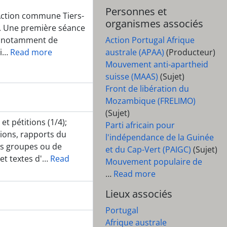
Personnes et
'Action commune Tiers-
organismes associés
e. Une première séance
nce notamment de
Action Portugal Afrique
i
…
Read more
australe (APAA)
(Producteur)
Mouvement anti-apartheid
suisse (MAAS)
(Sujet)
Front de libération du
Mozambique (FRELIMO)
(Sujet)
t pétitions (1/4);
Parti africain pour
ions, rapports du
l'indépendance de la Guinée
es groupes ou de
et du Cap-Vert (PAIGC)
(Sujet)
t textes d'
…
Read
Mouvement populaire de
…
Read more
Lieux associés
Portugal
Afrique australe