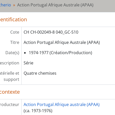
rie] S13 - Assemblée des habitants de Plainpalais
cherio
Action Portugal Afrique Australe (APAA)
rie] S14 - Divers
rie] S15 - Affaire des 32 - Refus à l'armée
entification
Cote
CH CH-002049-8 040_GC-S10
Titre
Action Portugal Afrique Australe (APAA)
Date(s)
1974-1977 (Création/Production)
escription
Série
érielle et
Quatre chemises
support
contexte
roducteur
Action Portugal Afrique australe (APAA)
(ca. 1973-1976)