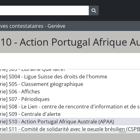
Search in browse pa
ives contestataires - Genève
S10 - Action Portugal Afrique A
] 040_GC - Giovanni Chicherio
rie] S01 - Chrétiens du mouvement
rie] S02 - Mouvement socialiste autonome. Organisation d
rie] S03 - Librairie Que faire?
rie] S004 - Ligue Suisse des droits de l'homme
rie] S05 - Classement géographique
rie] S06 - Affiches
rie] S07 - Périodiques
rie] S08 - Le Lien - centre de rencontre d'information et de s
rie] S09 - Centrale d'alerte
rie] S10 - Action Portugal Afrique Australe (APAA)
rie] S11 - Comité de solidarité avec le peuple brésilien (CSPB
rie] S12 - Mouvement pour un service civil à la communaut