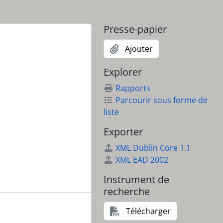
Presse-papier
Ajouter
Explorer
Rapports
Parcourir sous forme de
liste
Exporter
XML Dublin Core 1.1
XML EAD 2002
Instrument de
recherche
Télécharger