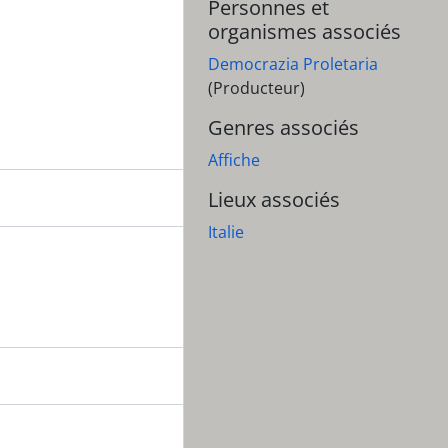
Personnes et
organismes associés
Democrazia Proletaria
(Producteur)
Genres associés
uples du Vietnam, Cambodge, Laos
Affiche
tion. Soutien aux peuples d'Afrique australe
Lieux associés
Italie
quille