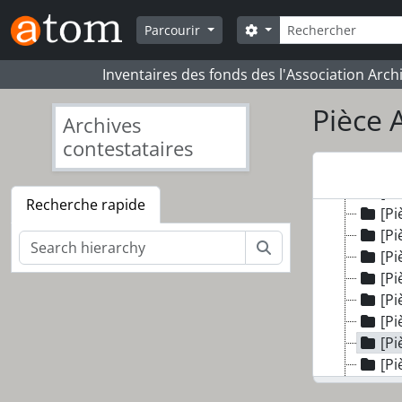
Skip to main content
Rechercher
Search options
Parcourir
Inventaires des fonds des l'Association Arch
Pièce 
Archives
[Fonds
contestataires
[Pi
[Pi
[Pi
Recherche rapide
[Pi
[Pi
Rechercher
[Pi
[Pi
[Pi
[Pi
[Pi
[Pi
[Pi