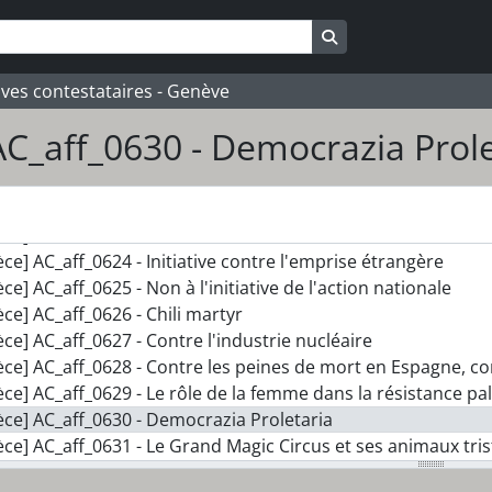
Search in browse pa
ives contestataires - Genève
AC_aff_0630 - Democrazia Prole
] 078_JC - Jacques Cocquio
èce] AC_aff_0621 - Dessins animés & Cie
èce] AC_aff_0622 - Les travailleurs de l'imprimerie en lutte
èce] AC_aff_0623 - Le tribunal Russell condamne les dictatur
èce] AC_aff_0624 - Initiative contre l'emprise étrangère
èce] AC_aff_0625 - Non à l'initiative de l'action nationale
èce] AC_aff_0626 - Chili martyr
èce] AC_aff_0627 - Contre l'industrie nucléaire
èce] AC_aff_0628 - Contre les peines de mort en Espagne, co
èce] AC_aff_0629 - Le rôle de la femme dans la résistance pa
èce] AC_aff_0630 - Democrazia Proletaria
èce] AC_aff_0631 - Le Grand Magic Circus et ses animaux tris
èce] AC_aff_0632 - Kermesse de Terre des hommes Suisse