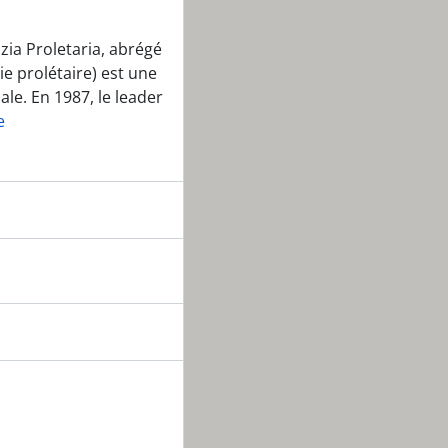
zia Proletaria, abrégé
ie prolétaire) est une
ale. En 1987, le leader
e
 und Malville stillegen !
is
upants de Kaiseraugst