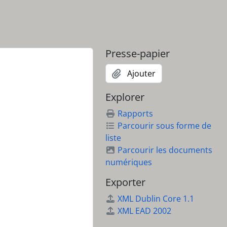
que du Sud
miliale
Presse-papier
ération
Ajouter
e, pour qui ?
Explorer
Rapports
Parcourir sous forme de
liste
sse des impôts
Parcourir les documents
numériques
es à Playa Giron
Exporter
 un torrent ininterrompu d'argent
XML Dublin Core 1.1
XML EAD 2002