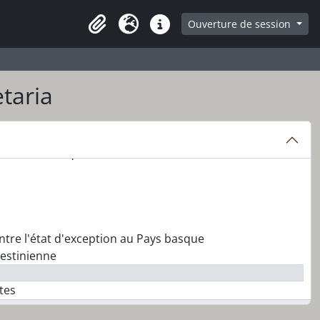
ge
Ouverture de session
Presse-papier
Langue
Liens rapides
taria
es de l'Amérique latine
ntre l'état d'exception au Pays basque
lestinienne
tes