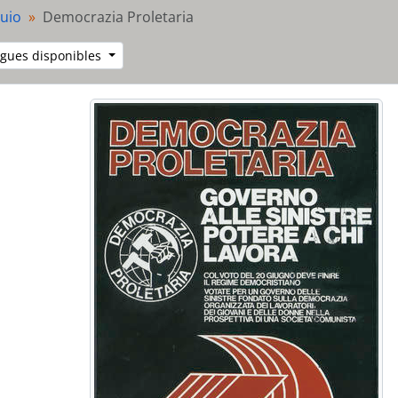
èce] AC_aff_0633 - Le Beau Lac de Bâle & Swoan
uio
Democrazia Proletaria
èce] AC_aff_0634 - Non à la politique de l'Apartheid en Afri
èce] AC_aff_0635 - Pourquoi l'énergie nucléaire
ngues disponibles
èce] AC_aff_0636 - Aïre, Châtelaine, Lignon : Fête populaire fa
èce] AC_aff_0637 - Victoire des peuples d'Indochine
èce] AC_aff_0638 - Pour célébrer la victoire des forces de lib
èce] AC_aff_0639 - Portes ouvertes à la maison des jeunes
èce] AC_aff_0641 - Bicentenaire des États-Unis, indépendanc
èce] AC_aff_0642 - Le nucléaire des S.I. non merci
èce] AC_aff_0643 - Espagne
èce] AC_aff_0644 - Projections de films vietnamiens
èce] AC_aff_0646 - Pulsions
èce] AC_aff_0647 - Retraités travailleurs, unis contre la hau
èce] AC_aff_0648 - Angola 11 novembre 1975
èce] AC_aff_0649 - Anniversaire de la défaite des impérialist
èce] AC_aff_0650 - Entre-temps, de l'Amérique latine afflue
èce] AC_aff_0651 - Affiche déclaration de la Havane
èce] AC_aff_0652 - Affiche déclaration de la Havane
èce] AC_aff_0653 - Affiche déclaration de la Havane