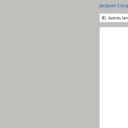
[Pi
Jacques Cocq
[Pi
[Pi
Autres la
[Pi
[Pi
[Pi
[Pi
[Pi
[Pi
[Pi
[Pi
[Pi
[Pi
[Pi
[Pi
[Pi
[Pi
[Pi
[Pi