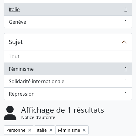
Italie
1
, 1 résultats
Genève
1
, 1 résultats
Sujet
Tout
Féminisme
1
, 1 résultats
Solidarité internationale
1
, 1 résultats
Répression
1
, 1 résultats
Affichage de 1 résultats
Notice d'autorité
Remove filter:
Remove filter:
Remove filter:
Personne
Italie
Féminisme