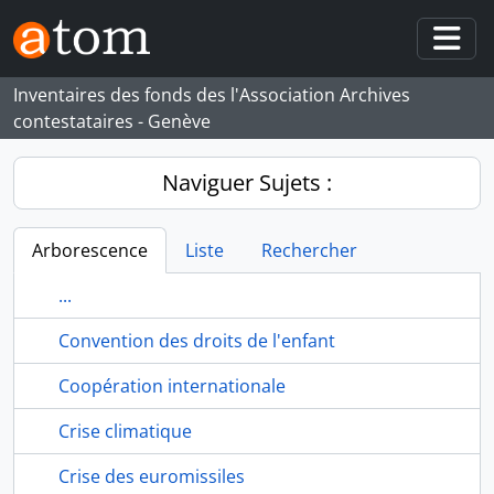
Skip to main content
Togg
Inventaires des fonds des l'Association Archives
contestataires - Genève
Naviguer Sujets :
Arborescence
Liste
Rechercher
...
Convention des droits de l'enfant
Coopération internationale
Crise climatique
Crise des euromissiles