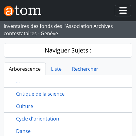
Skip to main content
Togg
Inventaires des fonds des l'Association Archives
contestataires - Genève
Naviguer Sujets :
Arborescence
Liste
Rechercher
...
Critique de la science
Culture
Cycle d'orientation
Danse