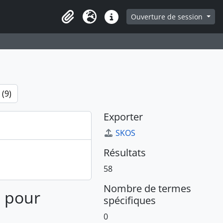
ge
Ouverture de session
Presse-papier
Langue
Liens rapides
 (9)
Exporter
SKOS
Résultats
58
Nombre de termes
s pour
spécifiques
0