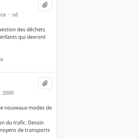
Ajouter au presse-papier
èce
·
sd
uestion des déchets
 enfants qui devront
se
Ajouter au presse-papier
2000
t de nouveaux modes de
on du trafic. Dessin
moyens de transports