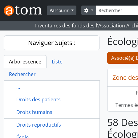
Skip to main content
Rechercher
Search options
Parcourir
Inventaires des fonds des l'Association Arch
Écolog
Naviguer Sujets :
Associé(e) 
Arborescence
Liste
Rechercher
Zone des
...
R
Droits des patients
Termes é
Droits humains
58 Des
Droits reproductifs
Écolog
École