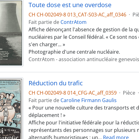
Toute dose est une overdose
CH CH-002049-8 013_CAT-S03-AC_aff_0346
·
Pi
Fait partie de
ContrAtom
Affiche dénonçant l'absence de gestion de la q
nucléaires par le Conseil fédéral. « Ce sont nos
s'en charger... »
Photographie d'une centrale nucléaire.
ContrAtom - association antinucléaire genevoi
Réduction du trafic
CH CH-002049-8 014_CFG-AC_aff_0359
·
Pièce
·
Fait partie de
Caroline Firmann Gaulis
« Pour une nouvelle culture des transports e
déplacement ! »
Affiche pour l'initiative fédérale pour la réducti
représentants des personnages sur plusieurs 
alternatifs humoristiques : un
…
Read more