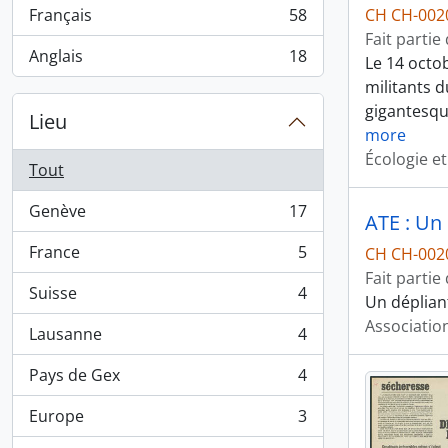
Français
58
CH CH-002
, 58 résultats
Fait partie
Anglais
18
Le 14 octo
, 18 résultats
militants d
gigantesqu
Lieu
more
Écologie et
Tout
Genève
17
ATE : Un
, 17 résultats
France
5
CH CH-002
, 5 résultats
Fait partie
Suisse
4
Un déplian
, 4 résultats
Associatio
Lausanne
4
, 4 résultats
Pays de Gex
4
, 4 résultats
Europe
3
, 3 résultats