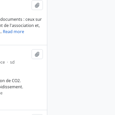
Ajouter au presse-papier
de documents : ceux sur
de l'association et,
…
Read more
Ajouter au presse-papier
èce
·
sd
ion de CO2.
oidissement.
se