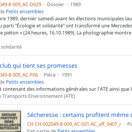
049-8 009_AC-D029
·
Dossier
·
1989
 de
Petits ensembles
bre 1989, dernier samedi avant les élections municipales la
u parti "Écologie et solidarité" ont transformé une Mercede
e piéton » (24 heures, 16.10.1989). La photographie montre 
 solidarité
 club qui tient ses promesses
049-8 009_AC-P06
·
Pièce
·
1991
 de
Petits ensembles
t contenant des informations générales sur l'ATE ainsi que l
n Transports Environnement (ATE)
CH CH-002049-8 009_AC-S01-AC_aff_0407_r
·
Pi
Fait partie de
Petits ensembles