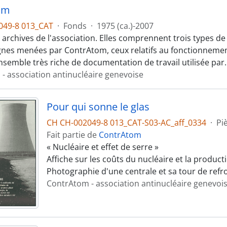
om
049-8 013_CAT
·
Fonds
·
1975 (ca.)-2007
es archives de l'association. Elles comprennent trois types 
nes menées par ContrAtom, ceux relatifs au fonctionnement 
nsemble très riche de documentation de travail utilisée par
- association antinucléaire genevoise
Pour qui sonne le glas
CH CH-002049-8 013_CAT-S03-AC_aff_0334
·
Pi
Fait partie de
ContrAtom
« Nucléaire et effet de serre »
Affiche sur les coûts du nucléaire et la product
Photographie d'une centrale et sa tour de refr
ContrAtom - association antinucléaire genevoi