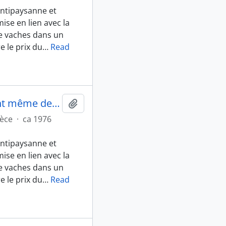
 antipaysanne et
mise en lien avec la
e vaches dans un
 le prix du
…
Read
Verso de Sécheresse : certains profitent même des calamités naturelles
Ajouter au presse-papier
ièce
·
ca 1976
 antipaysanne et
mise en lien avec la
e vaches dans un
 le prix du
…
Read