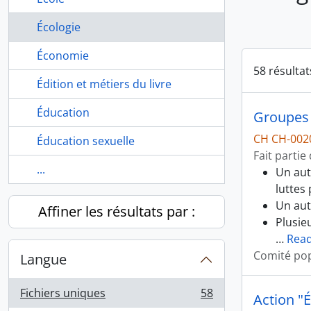
Écologie
Économie
58 résultat
Édition et métiers du livre
Éducation
Groupes 
CH CH-002
Éducation sexuelle
Fait partie
...
Un aut
luttes
Un aut
Affiner les résultats par :
Plusieu
…
Rea
Comité popu
Langue
Fichiers uniques
58
Action "É
, 58 résultats