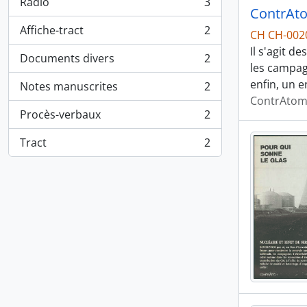
Radio
3
, 3 résultats
ContrAt
Affiche-tract
2
CH CH-002
, 2 résultats
Il s'agit d
Documents divers
2
, 2 résultats
les campag
enfin, un e
Notes manuscrites
2
, 2 résultats
ContrAtom 
Procès-verbaux
2
, 2 résultats
Tract
2
, 2 résultats