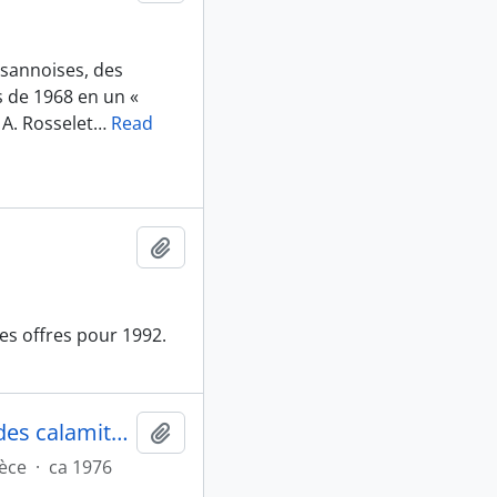
usannoises, des
s de 1968 en un «
A. Rosselet
…
Read
Ajouter au presse-papier
es offres pour 1992.
Sécheresse : certains profitent même des calamités naturelles
Ajouter au presse-papier
èce
·
ca 1976