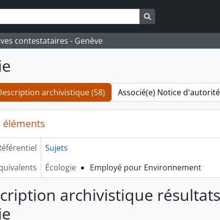
Search in browse pa
ives contestataires - Genève
ie
Description archivistique (58)
Associé(e) Notice d'autorité
 éléments
éférentiel
Sujets
quivalents
Écologie
Employé pour Environnement
cription archivistique résultat
ie