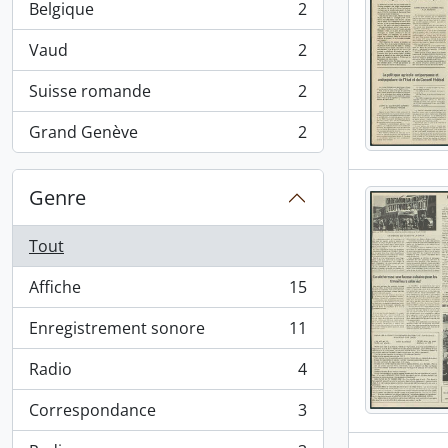
Belgique
2
, 2 résultats
Vaud
2
, 2 résultats
Suisse romande
2
, 2 résultats
Grand Genève
2
, 2 résultats
Genre
Tout
Affiche
15
, 15 résultats
Enregistrement sonore
11
, 11 résultats
Radio
4
, 4 résultats
Correspondance
3
, 3 résultats