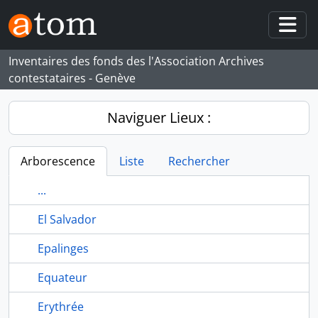
Skip to main content
Togg
Inventaires des fonds des l'Association Archives
contestataires - Genève
Naviguer Lieux :
Arborescence
Liste
Rechercher
...
El Salvador
Epalinges
Equateur
Erythrée