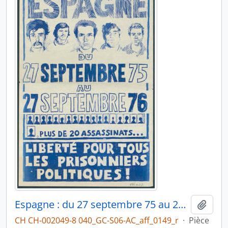
Espagne : du 27 septembre 75 au 27 septembre 76, plus de 20 assassinats...
Ajout
CH CH-002049-8 040_GC-S06-AC_aff_0149_r
·
Pièce