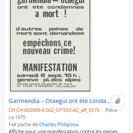
Garmendia – Otaegui ont été condamnés à mort !
Ajout
CH CH-002049-8 002_CP-S03-AC_aff_0170
·
Pièce
·
ca 1975
Fait partie de
Charles Philipona
Affiche pour une manifestation contre les peines