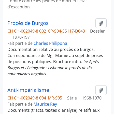
Comité contre les peines de mort et l'état
d'exception
Procès de Burgos
Ajout
CH CH-002049-8 002_CP-S04-SS117-D043
·
Dossier
·
1970-1971
Fait partie de
Charles Philipona
Documentation relative au procès de Burgos.
Correspondance de Mgr Mamie au sujet de prises
de positions publiques. Brochure intitulée
Après
Burgos et Léningrade : Lisbonne le procès de dix
nationalistes angolais
.
Anti-impérialisme
Ajout
CH CH-002049-8 004_MR-S05
·
Série
·
1968-1970
Fait partie de
Maurice Rey
Documents (tracts, textes d'analyse) relatifs aux