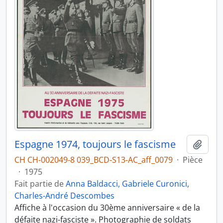
Espagne 1974, toujours le fascisme
Ajout
CH CH-002049-8 039_BCD-S13-AC_aff_0079
·
Pièce
·
1975
Fait partie de
Anna Baldacci, Gabriele Curonici,
Charles-André Descombes
Affiche à l'occasion du 30ème anniversaire « de la
défaite nazi-fasciste ». Photographie de soldats