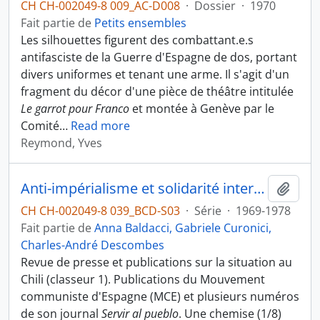
CH CH-002049-8 009_AC-D008
·
Dossier
·
1970
Fait partie de
Petits ensembles
Les silhouettes figurent des combattant.e.s
antifasciste de la Guerre d'Espagne de dos, portant
divers uniformes et tenant une arme. Il s'agit d'un
fragment du décor d'une pièce de théâtre intitulée
Le garrot pour Franco
et montée à Genève par le
Comité
…
Read more
Reymond, Yves
Anti-impérialisme et solidarité internationale
Ajout
CH CH-002049-8 039_BCD-S03
·
Série
·
1969-1978
Fait partie de
Anna Baldacci, Gabriele Curonici,
Charles-André Descombes
Revue de presse et publications sur la situation au
Chili (classeur 1). Publications du Mouvement
communiste d'Espagne (MCE) et plusieurs numéros
de son journal
Servir al pueblo
. Une chemise (1/8)