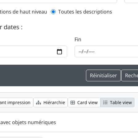
l description filter
tions de haut niveau
Toutes les descriptions
r dates :
Fin
ant impression
Hiérarchie
Card view
Table view
s avec objets numériques