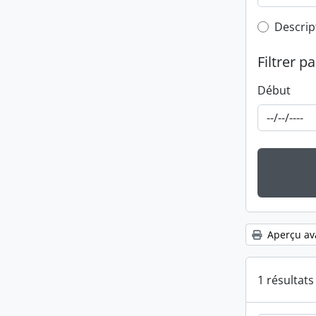
Top-leve
Descrip
Filtrer pa
Début
Aperçu av
1 résultat