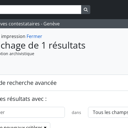
Search in browse pa
ives contestataires - Genève
t impression
Fermer
ichage de 1 résultats
tion archivistique
de recherche avancée
es résultats avec :
dans
de nouveaux critères