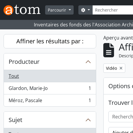
Skip to main content
Rechercher
Search options
Parcourir
Inventaires des fonds des l'Association Arch
Aperçu avan
Affiner les résultats par :
Aff
Descrip
Producteur
Remove filter:
Vidéo
Tout
Options 
Glardon, Marie-Jo
1
, 1 résultats
Méroz, Pascale
1
Trouver l
, 1 résultats
Sujet
Ajouter 