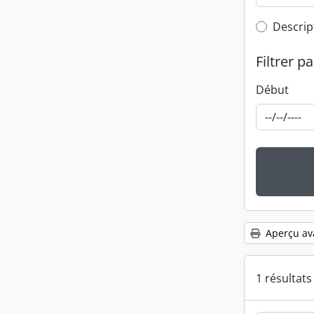
Top-leve
Descrip
Filtrer pa
Début
Aperçu av
1 résultat