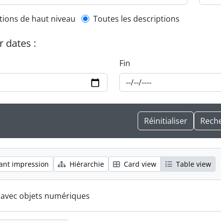
l description filter
tions de haut niveau
Toutes les descriptions
r dates :
Fin
ant impression
Hiérarchie
Card view
Table view
s avec objets numériques