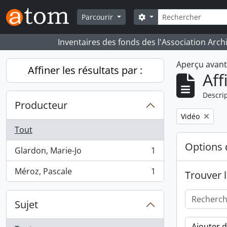
Skip to main content
Rechercher
Search options
Parcourir
Inventaires des fonds des l'Association Arch
Aperçu avan
Affiner les résultats par :
Aff
Descrip
Producteur
Remove filter:
Vidéo
Tout
Options 
Glardon, Marie-Jo
1
, 1 résultats
Méroz, Pascale
1
Trouver l
, 1 résultats
Sujet
Ajouter 