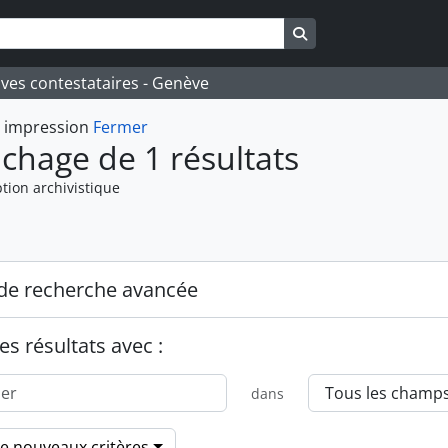
Search in browse pa
ives contestataires - Genève
t impression
Fermer
ichage de 1 résultats
tion archivistique
de recherche avancée
es résultats avec :
dans
de nouveaux critères