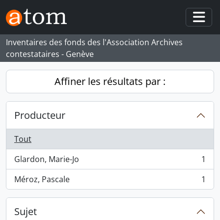
Skip to main content
Togg
Inventaires des fonds des l'Association Archives
contestataires - Genève
Affiner les résultats par :
Producteur
Tout
Glardon, Marie-Jo
1
, 1 résultats
Méroz, Pascale
1
, 1 résultats
Sujet