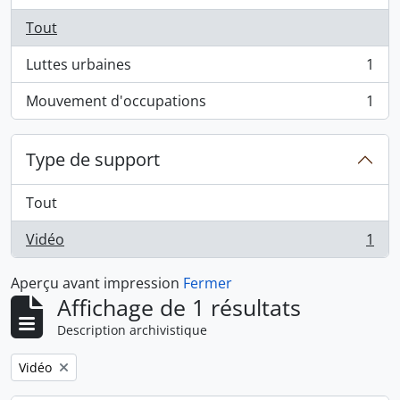
Tout
Luttes urbaines
1
, 1 résultats
Mouvement d'occupations
1
, 1 résultats
Type de support
Tout
Vidéo
1
, 1 résultats
Aperçu avant impression
Fermer
Affichage de 1 résultats
Description archivistique
Remove filter:
Vidéo