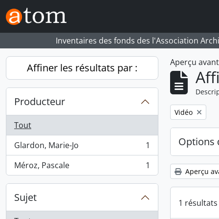
Skip to main content
Inventaires des fonds des l'Association Arch
Aperçu avan
Affiner les résultats par :
Aff
Descrip
Producteur
Remove filter:
Vidéo
Tout
Options 
Glardon, Marie-Jo
1
, 1 résultats
Méroz, Pascale
1
, 1 résultats
Aperçu av
Sujet
1 résultat