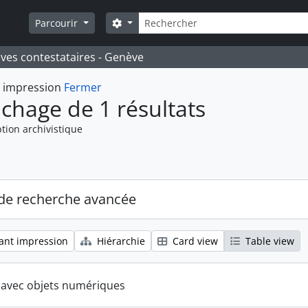
Rechercher
Search options
Parcourir
ives contestataires - Genève
t impression
Fermer
ichage de 1 résultats
tion archivistique
de recherche avancée
ant impression
Hiérarchie
Card view
Table view
s avec objets numériques