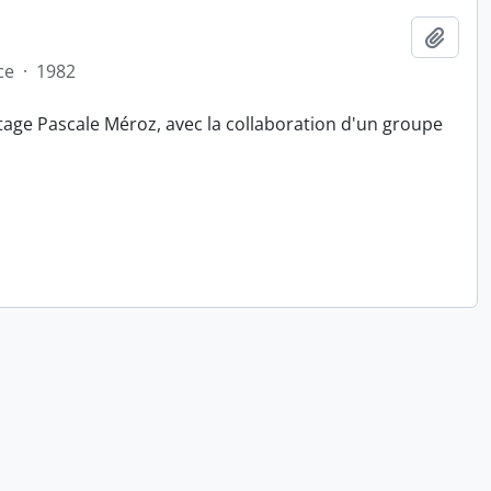
Ajout
ce
·
1982
tage Pascale Méroz, avec la collaboration d'un groupe