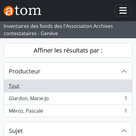
Skip to main content
Togg
Inventaires des fonds des l'Association Archives
contestataires - Genève
Affiner les résultats par :
Producteur
Tout
Glardon, Marie-Jo
1
, 1 résultats
Méroz, Pascale
1
, 1 résultats
Sujet