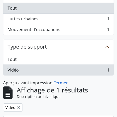
Tout
Luttes urbaines
1
, 1 résultats
Mouvement d'occupations
1
, 1 résultats
Type de support
Tout
Vidéo
1
, 1 résultats
Aperçu avant impression
Fermer
Affichage de 1 résultats
Description archivistique
Remove filter:
Vidéo