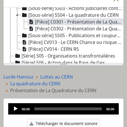
[Sous-série] SS02 - Dossiers individuels de travailleuses et travailleurs du CERN
[Sous-série] SS03 - Actions judiciaires contre l'extension des installations du CERN
[Sous-série] SS04 - La quadrature du CERN
[Pièce] C0301 - Présentation de La Quadrature du CERN
[Pièce] C0302 - Présentation de La Quadrature du CERN - suite
[Sous-série] SS05 - Publications et coupures de presse
[Pièce] CV013 - Le CERN Chance ou risque pour Genève ? Débat public
[Pièce] CV014 - CERN RS
[Série] S05 - Organisations transfrontalières
[Série] S06 - Action dans le Pays de Gex
[Série] S07 - Divers militantisme
Lucile Hanouz
Luttes au CERN
La quadrature du CERN
Présentation de La Quadrature du CERN
Audio
00:00
00:00
Player
Télécharger le document sonore