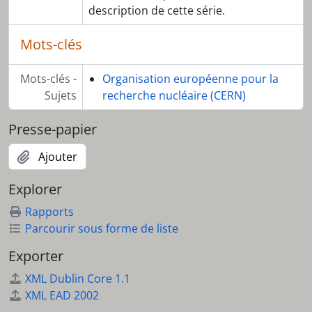
description de cette série.
Mots-clés
Mots-clés -
Organisation européenne pour la
Sujets
recherche nucléaire (CERN)
Presse-papier
Ajouter
Explorer
Rapports
Parcourir sous forme de liste
Exporter
XML Dublin Core 1.1
XML EAD 2002